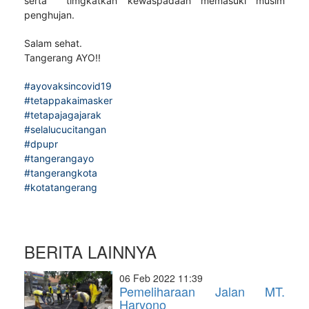
serta timgkatkan kewaspadaan memasuki musim
penghujan.
Salam sehat.
Tangerang AYO!!
#ayovaksincovid19
#tetappakaimasker
#tetapajagajarak
#selalucucitangan
#dpupr
#tangerangayo
#tangerangkota
#kotatangerang
BERITA LAINNYA
06 Feb 2022 11:39
Pemeliharaan Jalan MT.
Haryono